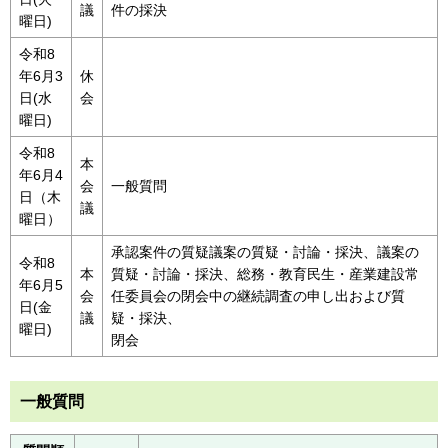
議
件の採決
曜日)
令和8
年6月3
休
日(水
会
曜日)
令和8
本
年6月4
会
一般質問
日（木
議
曜日）
承認案件の質疑議案の質疑・討論・採決、議案の
令和8
本
質疑・討論・採決、総務・教育民生・産業建設常
年6月5
会
任委員会の閉会中の継続調査の申し出および質
日(金
議
疑・採決、
曜日)
閉会
一般質問