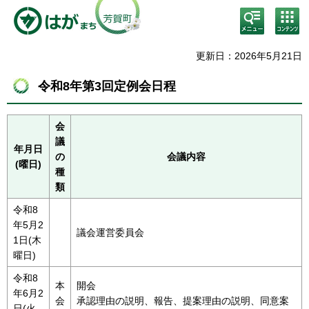
検
コン
索・
テン
共通
ツメ
メニ
ニュ
更新日：2026年5月21日
ュー
ー
令和8年第3回定例会日程
会
議
年月日
の
会議内容
(曜日)
種
類
令和8
年5月2
議会運営委員会
1日(木
曜日)
令和8
本
開会
年6月2
会
承認理由の説明、報告、提案理由の説明、同意案
日(火