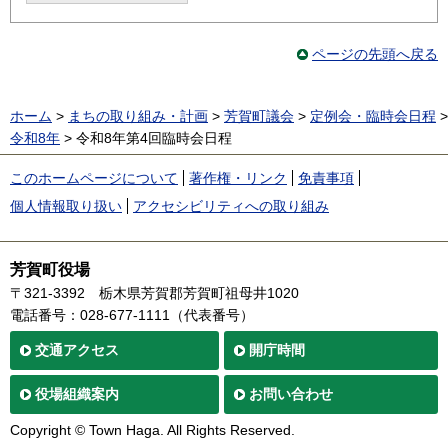
ページの先頭へ戻る
ホーム
>
まちの取り組み・計画
>
芳賀町議会
>
定例会・臨時会日程
>
令和8年
> 令和8年第4回臨時会日程
このホームページについて
著作権・リンク
免責事項
個人情報取り扱い
アクセシビリティへの取り組み
芳賀町役場
〒321-3392
栃木県芳賀郡芳賀町祖母井1020
電話番号：028-677-1111（代表番号）
交通
アクセス
開庁時間
役場
組織案内
お問い合わせ
Copyright © Town Haga. All Rights Reserved.