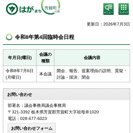
検
コン
索・
テン
共通
ツメ
メニ
ニュ
更新日：2026年7月3日
ュー
ー
令和8年第4回臨時会日程
会議の
年月日(曜日)
会議内容
種類
令和8年7月6日
開会、報告、提案理由の説明、質疑・
本会議
(月曜日)
討論・採決、閉会
お問い合わせ
部署名：議会事務局議会事務局
〒321-3392 栃木県芳賀郡芳賀町大字祖母井1020
電話：028-677-6023