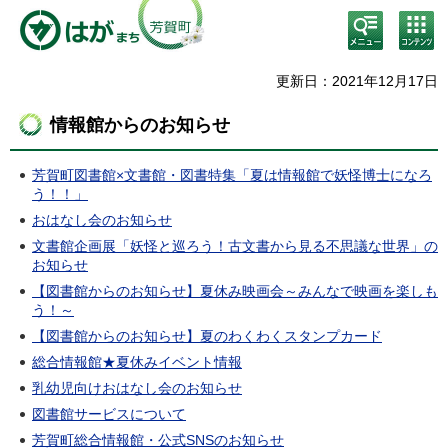
検
コン
索・
テン
共通
ツメ
メニ
ニュ
更新日：2021年12月17日
ュー
ー
情報館からのお知らせ
芳賀町図書館×文書館・図書特集「夏は情報館で妖怪博士になろ
う！！」
おはなし会のお知らせ
文書館企画展「妖怪と巡ろう！古文書から見る不思議な世界」の
お知らせ
【図書館からのお知らせ】夏休み映画会～みんなで映画を楽しも
う！～
【図書館からのお知らせ】夏のわくわくスタンプカード
総合情報館★夏休みイベント情報
乳幼児向けおはなし会のお知らせ
図書館サービスについて
芳賀町総合情報館・公式SNSのお知らせ