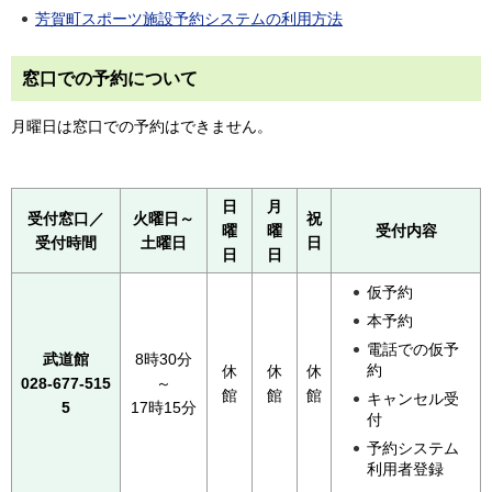
芳賀町スポーツ施設予約システムの利用方法
窓口での予約について
月曜日は窓口での予約はできません。
日
月
受付窓口／
火曜日～
祝
曜
曜
受付内容
受付時間
土曜日
日
日
日
仮予約
本予約
電話での仮予
武道館
8時30分
約
休
休
休
028-677-515
～
館
館
館
キャンセル受
5
17時15分
付
予約システム
利用者登録