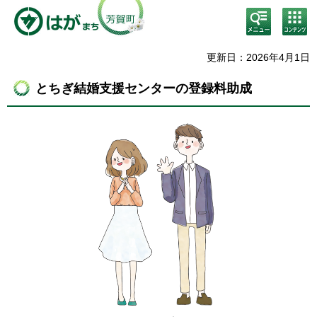
検
コン
索・
テン
共通
ツメ
メニ
ニュ
更新日：2026年4月1日
ュー
ー
とちぎ結婚支援センターの登録料助成