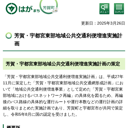
検
コン
索・
テン
共通
ツメ
メニ
ニュ
更新日：2025年3月26日
ュー
ー
芳賀・宇都宮東部地域公共交通利便増進実施計
画
芳賀・宇都宮東部地域公共交通利便増進実施計画の策定
「芳賀・宇都宮東部地域公共交通利便増進実施計画」は、平成27年
11月に策定した「芳賀・宇都宮東部地域公共交通網形成計画」にお
いて「地域公共交通利便増進事業」として定めた「芳賀・宇都宮東
部地域におけるバスネットワーク再編」の具体化を図るため、再編
後のバス路線の具体的な運行ルートや運行本数などの運行計画の詳
細を取りまとめた実施計画であり、芳賀町と宇都宮市が共同で策定
し、令和5年8月に国の認定を受けました。
概要版