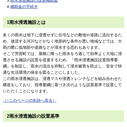
3.
雨水浸透施設の設置補助金
4.
補助金の手続き
1雨水浸透施設とは
多くの雨水は地下に浸透せずに住宅などの敷地や道路に流出するた
め、放流する河川などがなく地形的な条件が悪い地域などでは、大
雨の際に低地部や道路などが浸水する恐れもあります。
そこで芳賀町では、屋根に降った雨水をろ過して効率よく大地に浸
透させる施設の設置を促進するため、『雨水浸透施設設置指導要
綱』を制定し、雨水の流出を抑制して浸水被害を防止し、安全で快
適な生活環境の保全を図ることにしました。
この雨水浸透施設は、浸透マスや浸透トレンチなどを組み合わせた
構造をしており、指導要綱に基づき次のような設置基準で設置して
いただくことになります。
（↑このページの先頭へ戻る）
2雨水浸透施設の設置基準