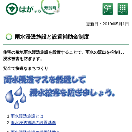
検
コン
索・
テン
共通
ツメ
メニ
ニュ
更新日：2019年5月1日
ュー
ー
雨水浸透施設と設置補助金制度
住宅の敷地雨水浸透施設を設置することで、雨水の流出を抑制し、
浸水被害を防ぎます。
安全で快適なまちづくり
1.
雨水浸透施設とは
2.
雨水浸透施設の設置基準