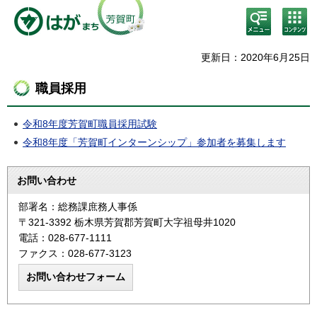
検
コン
索・
テン
共通
ツメ
メニ
ニュ
更新日：2020年6月25日
ュー
ー
職員採用
令和8年度芳賀町職員採用試験
令和8年度「芳賀町インターンシップ」参加者を募集します
お問い合わせ
部署名：総務課庶務人事係
〒321-3392 栃木県芳賀郡芳賀町大字祖母井1020
電話：028-677-1111
ファクス：028-677-3123