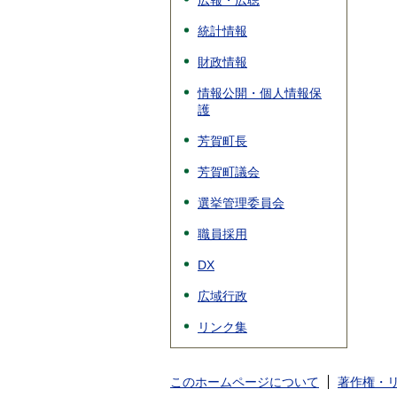
広報・広聴
統計情報
財政情報
情報公開・個人情報保
護
芳賀町長
芳賀町議会
選挙管理委員会
職員採用
DX
広域行政
リンク集
このホームページについて
著作権・