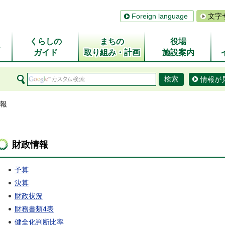
Foreign language
文字
くらしの
まちの
役場
ム
ガイド
取り組み・計画
施設案内
情報が
情報
財政情報
予算
決算
財政状況
財務書類4表
健全化判断比率