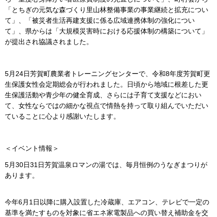
「とちぎの元気な森づくり里山林整備事業の事業継続と拡充につい
て」、「被災者生活再建支援に係る広域連携体制の強化につい
て」、県からは「大規模災害時における応援体制の構築について」
が提出され協議されました。
5月24日芳賀町農業者トレーニングセンターで、令和8年度芳賀町更
生保護女性会定期総会が行われました。日頃から地域に根差した更
生保護活動や青少年の健全育成、さらには子育て支援などにおい
て、女性ならではの細かな視点で情熱を持って取り組んでいただい
ていることに心より感謝いたします。
＜イベント情報＞
5月30日31日芳賀温泉ロマンの湯では、毎月恒例のうなぎまつりが
あります。
今年6月1日以降に購入設置した冷蔵庫、エアコン、テレビで一定の
基準を満たすものを対象に省エネ家電製品への買い替え補助金を交