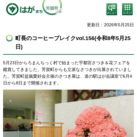
検
コン
索・
テン
共通
ツメ
メニ
ニュ
更新日：2026年5月25日
ュー
ー
町長のコーヒーブレイクvol.156(令和8年5月25
日)
5月23日からろまんちっく村で始まった宇都宮さつき＆花フェアを
鑑賞してきました。芳賀町からも立派なさつきが出展されていまし
た。芳賀町盆栽愛好会主催のさつき展は、道の駅はが会議室で6月4
日から8日まで開催されます。