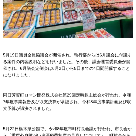
5月19日議員全員協議会が開催され、執行部からは6月議会に付議す
る案件の内容説明などを行いました。その後、議会運営委員会が開
催され、6月議会定例会は6月2日から5日までの4日間開催すること
になりました。
同日芳賀町ロマン開発株式会社第29回定時株主総会が行われ、令和
7年度事業報告及び収支決算が承認され、令和8年度事業計画及び収
支予算が議決されました。
5月22日栃木県公館で、令和8年度市町村長会議が行われ、市長会か
ら「重度心身障がい者医療費制度の見直しについて」、町村会から