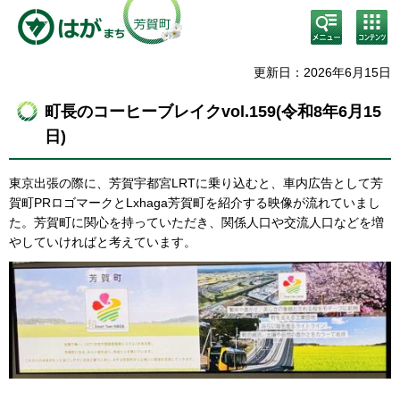
検
コン
索・
テン
共通
ツメ
メニ
ニュ
更新日：2026年6月15日
ュー
ー
町長のコーヒーブレイクvol.159(令和8年6月15
日)
東京出張の際に、芳賀宇都宮LRTに乗り込むと、車内広告として芳
賀町PRロゴマークとLxhaga芳賀町を紹介する映像が流れていまし
た。芳賀町に関心を持っていただき、関係人口や交流人口などを増
やしていければと考えています。