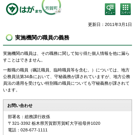
検
コン
索・
テン
共通
ツメ
メニ
ニュ
更新日：2011年3月1日
ュー
ー
実施機関の職員の義務
実施機関の職員は、その職務に関して知り得た個人情報を他に漏ら
すことはできません。
一般職の職員（嘱託職員、臨時職員等を含む。）については、地方
公務員法第34条において、守秘義務が課されていますが、地方公務
員法の適用を受けない特別職の職員についても守秘義務が課されて
います。
お問い合わせ
部署名：総務課行政係
〒321-3392 栃木県芳賀郡芳賀町大字祖母井1020
電話：028-677-1111