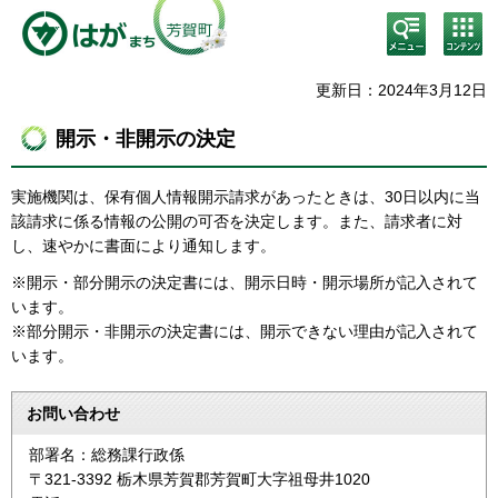
検
コン
索・
テン
共通
ツメ
メニ
ニュ
更新日：2024年3月12日
ュー
ー
開示・非開示の決定
実施機関は、保有個人情報開示請求があったときは、30日以内に当
該請求に係る情報の公開の可否を決定します。また、請求者に対
し、速やかに書面により通知します。
※開示・部分開示の決定書には、開示日時・開示場所が記入されて
います。
※部分開示・非開示の決定書には、開示できない理由が記入されて
います。
お問い合わせ
部署名：総務課行政係
〒321-3392 栃木県芳賀郡芳賀町大字祖母井1020