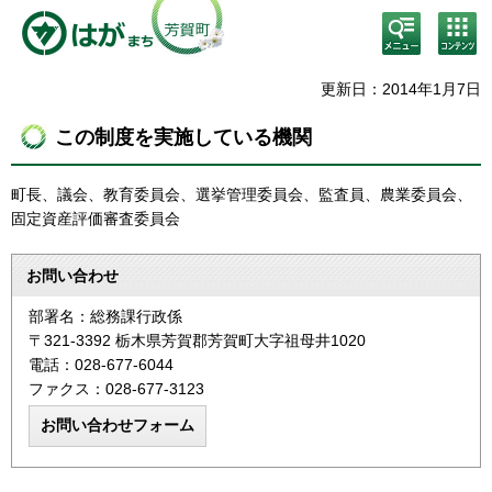
検
コン
索・
テン
共通
ツメ
メニ
ニュ
更新日：2014年1月7日
ュー
ー
この制度を実施している機関
町長、議会、教育委員会、選挙管理委員会、監査員、農業委員会、
固定資産評価審査委員会
お問い合わせ
部署名：総務課行政係
〒321-3392 栃木県芳賀郡芳賀町大字祖母井1020
電話：028-677-6044
ファクス：028-677-3123