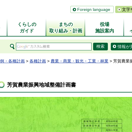
Foreign language
文字
くらしの
まちの
役場
ム
ガイド
取り組み・計画
施設案内
情報が
例・各種計画
>
各種計画
>
農業・商業・観光・工業・林業
> 芳賀農業
芳賀農業振興地域整備計画書