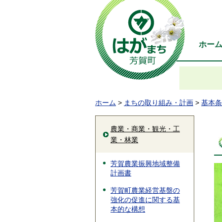
ホー
ホーム
>
まちの取り組み・計画
>
基本条
農業・商業・観光・工
業・林業
芳賀農業振興地域整備
計画書
芳賀町農業経営基盤の
強化の促進に関する基
本的な構想