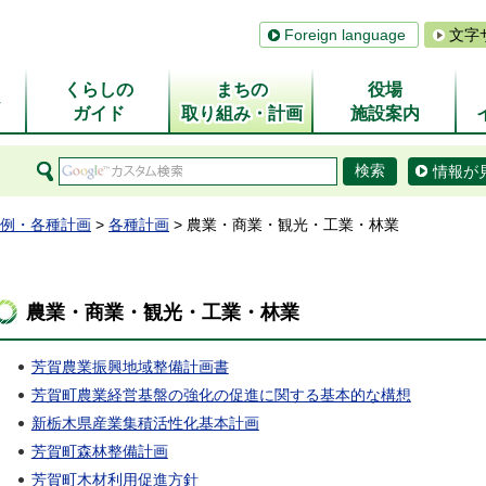
Foreign language
文字
くらしの
まちの
役場
ム
ガイド
取り組み・計画
施設案内
情報が
例・各種計画
>
各種計画
> 農業・商業・観光・工業・林業
農業・商業・観光・工業・林業
芳賀農業振興地域整備計画書
芳賀町農業経営基盤の強化の促進に関する基本的な構想
新栃木県産業集積活性化基本計画
芳賀町森林整備計画
芳賀町木材利用促進方針