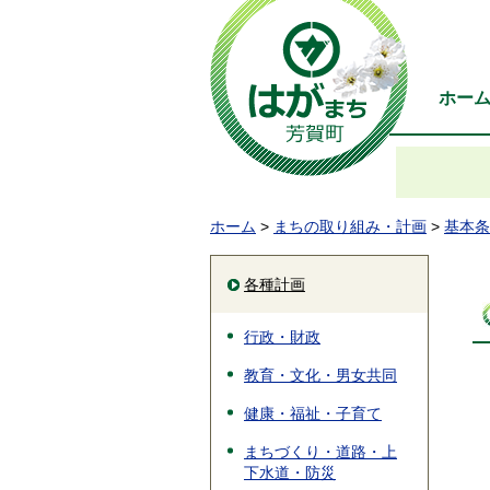
ホー
ホーム
>
まちの取り組み・計画
>
基本条
各種計画
行政・財政
教育・文化・男女共同
健康・福祉・子育て
まちづくり・道路・上
下水道・防災