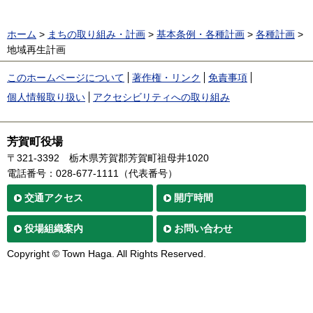
ホーム
>
まちの取り組み・計画
>
基本条例・各種計画
>
各種計画
>
地域再生計画
このホームページについて
著作権・リンク
免責事項
個人情報取り扱い
アクセシビリティへの取り組み
芳賀町役場
〒321-3392
栃木県芳賀郡芳賀町祖母井1020
電話番号：028-677-1111（代表番号）
交通
アクセス
開庁時間
役場
組織案内
お問い合わせ
Copyright © Town Haga. All Rights Reserved.