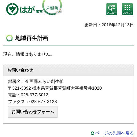
検
コン
索・
テン
共通
ツメ
メニ
ニュ
更新日：2016年12月13日
ュー
ー
地域再生計画
現在、情報はありません。
お問い合わせ
部署名：企画課みらい創生係
〒321-3392 栃木県芳賀郡芳賀町大字祖母井1020
電話：028-677-6012
ファクス：028-677-3123
ページの先頭へ戻る