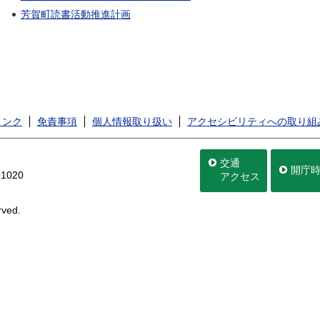
芳賀町読書活動推進計画
リンク
免責事項
個人情報取り扱い
アクセシビリティへの取り組
交通
開庁
020
アクセス
rved.