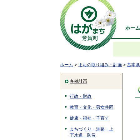
ホー
ホーム
>
まちの取り組み・計画
>
基本条
各種計画
行政・財政
教育・文化・男女共同
健康・福祉・子育て
まちづくり・道路・上
下水道・防災