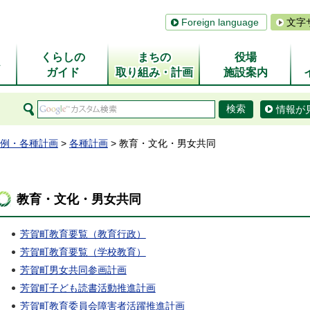
Foreign language
文字
くらしの
まちの
役場
ム
ガイド
取り組み・計画
施設案内
情報が
例・各種計画
>
各種計画
> 教育・文化・男女共同
教育・文化・男女共同
芳賀町教育要覧（教育行政）
芳賀町教育要覧（学校教育）
芳賀町男女共同参画計画
芳賀町子ども読書活動推進計画
芳賀町教育委員会障害者活躍推進計画