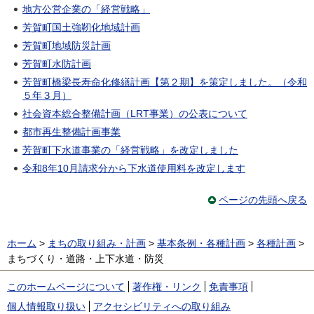
地方公営企業の「経営戦略」
芳賀町国土強靭化地域計画
芳賀町地域防災計画
芳賀町水防計画
芳賀町橋梁長寿命化修繕計画【第２期】を策定しました。（令和
５年３月）
社会資本総合整備計画（LRT事業）の公表について
都市再生整備計画事業
芳賀町下水道事業の「経営戦略」を改定しました
令和8年10月請求分から下水道使用料を改定します
ページの先頭へ戻る
ホーム
>
まちの取り組み・計画
>
基本条例・各種計画
>
各種計画
>
まちづくり・道路・上下水道・防災
このホームページについて
著作権・リンク
免責事項
個人情報取り扱い
アクセシビリティへの取り組み