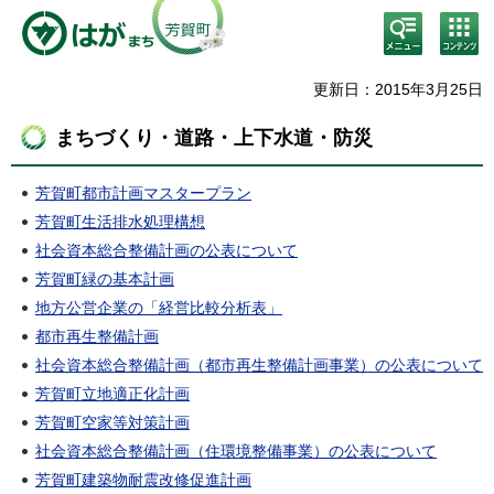
検
コン
索・
テン
共通
ツメ
メニ
ニュ
更新日：2015年3月25日
ュー
ー
まちづくり・道路・上下水道・防災
芳賀町都市計画マスタープラン
芳賀町生活排水処理構想
社会資本総合整備計画の公表について
芳賀町緑の基本計画
地方公営企業の「経営比較分析表」
都市再生整備計画
社会資本総合整備計画（都市再生整備計画事業）の公表について
芳賀町立地適正化計画
芳賀町空家等対策計画
社会資本総合整備計画（住環境整備事業）の公表について
芳賀町建築物耐震改修促進計画