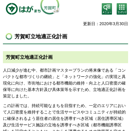
検
コン
索・
テン
共通
ツメ
メニ
ニュ
更新日：2020年3月30日
ュー
ー
芳賀町立地適正化計画
芳賀町立地適正化計画
人口減少が進む中、都市計画マスタープランの将来像である「コン
パクトな都市づくりの継続」と「ネットワークの強化」の実現と具
現化に向け、市街地における都市機能の維持・向上と人口密度の確
保等に向けた基本方針及び具体策等を示すため、立地適正化計画を
策定しました。
この計画では、持続可能なまちを目指すため、一定のエリアにおい
て人口密度を維持することで生活サービスやコミュニティが持続的
に確保されるよう居住者の居住を誘導すべき区域（居住誘導区域）
及び生活サービス施設の立地を誘導すべき区域（都市機能誘導区