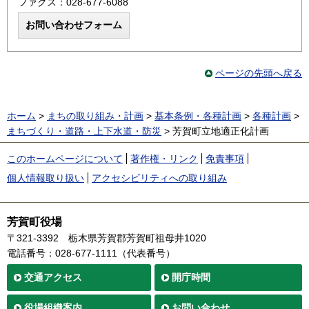
ファクス：028-677-6088
ページの先頭へ戻る
ホーム
>
まちの取り組み・計画
>
基本条例・各種計画
>
各種計画
>
まちづくり・道路・上下水道・防災
> 芳賀町立地適正化計画
このホームページについて
著作権・リンク
免責事項
個人情報取り扱い
アクセシビリティへの取り組み
芳賀町役場
〒321-3392
栃木県芳賀郡芳賀町祖母井1020
電話番号：028-677-1111（代表番号）
交通
アクセス
開庁時間
役場
組織案内
お問い合わせ