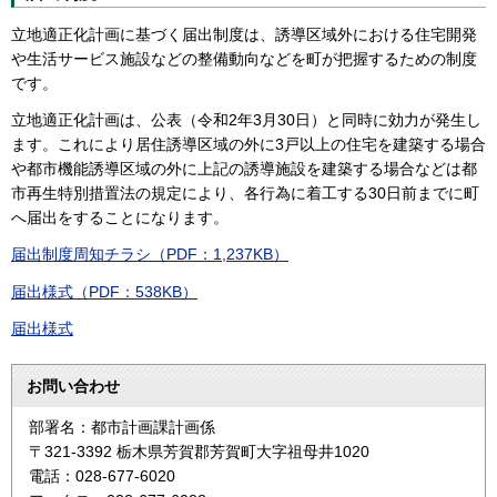
立地適正化計画に基づく届出制度は、誘導区域外における住宅開発
や生活サービス施設などの整備動向などを町が把握するための制度
です。
立地適正化計画は、公表（令和2年3月30日）と同時に効力が発生し
ます。これにより居住誘導区域の外に3戸以上の住宅を建築する場合
や都市機能誘導区域の外に上記の誘導施設を建築する場合などは都
市再生特別措置法の規定により、各行為に着工する30日前までに町
へ届出をすることになります。
届出制度周知チラシ（PDF：1,237KB）
届出様式（PDF：538KB）
届出様式
お問い合わせ
部署名：都市計画課計画係
〒321-3392 栃木県芳賀郡芳賀町大字祖母井1020
電話：028-677-6020