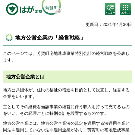
検
コン
索・
テン
共通
ツメ
メニ
ニュ
更新日：2021年4月30日
ュー
ー
地方公営企業の「経営戦略」
このページでは、芳賀町宅地造成事業特別会計の経営戦略を公表し
ます。
地方公営企業とは
地方公共団体が、住民の福祉の増進を目的として設置し、経営する
企業をいいます。
主としてその経費を当該事業の経営に伴う収入を持って充てるもの
をいい、その経理ごとに特別会計を設置するものです。
地方公営企業には、地方公営企業法の規定を適用する法適用企業と
同法を適用していない法非適用企業があり、芳賀町の宅地造成事業