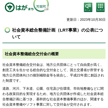
検
コン
索・
テン
共通
ツメ
メニ
ニュ
更新日：2023年10月30日
ュー
ー
社会資本総合整備計画（LRT事業）の公表につ
いて
社会資本整備総合交付金の概要
社会資本整備総合交付金は、地方公共団体にとって自由度が高く、
創意工夫を生かせる総合的な交付金として、国土交通省が所管する
地方公共団体向けの個別補助金等を統合し、平成22年度に創設され
た制度です。
道路、河川、下水道、公園、住宅及び住環境、市街地整備などに関
わる政策目的を実現するため、地方公共団体が作成した社会資本総
合整備計画に基づき、基幹的な社会資本整備事業のほか、関連する
社会資本整備やソフト事業に対して交付金が交付されます。