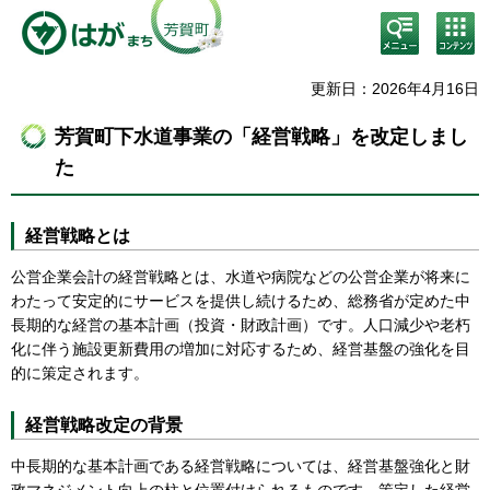
検
コン
索・
テン
共通
ツメ
メニ
ニュ
更新日：2026年4月16日
ュー
ー
芳賀町下水道事業の「経営戦略」を改定しまし
た
経営戦略とは
公営企業会計の経営戦略とは、水道や病院などの公営企業が将来に
わたって安定的にサービスを提供し続けるため、総務省が定めた中
長期的な経営の基本計画（投資・財政計画）です。人口減少や老朽
化に伴う施設更新費用の増加に対応するため、経営基盤の強化を目
的に策定されます。
経営戦略改定の背景
中長期的な基本計画である経営戦略については、経営基盤強化と財
政マネジメント向上の柱と位置付けられるものです。策定した経営