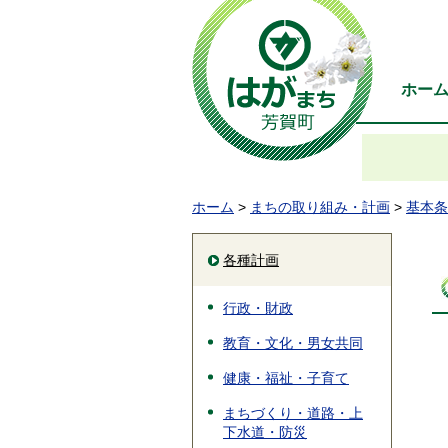
ホー
ホーム
>
まちの取り組み・計画
>
基本条
各種計画
行政・財政
教育・文化・男女共同
健康・福祉・子育て
まちづくり・道路・上
下水道・防災