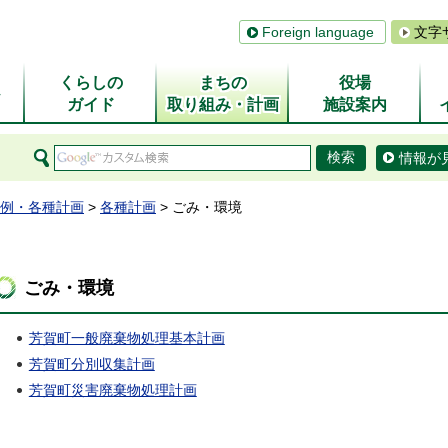
Foreign language
文字
くらしの
まちの
役場
ム
ガイド
取り組み・計画
施設案内
情報が
例・各種計画
>
各種計画
> ごみ・環境
ごみ・環境
芳賀町一般廃棄物処理基本計画
芳賀町分別収集計画
芳賀町災害廃棄物処理計画