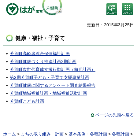
検
コン
索・
テン
共通
ツメ
メニ
ニュ
更新日：2015年3月25日
ュー
ー
健康・福祉・子育て
芳賀町高齢者総合保健福祉計画
芳賀町健康づくり推進計画2期計画
芳賀町次世代育成支援行動計画（前期計画）
第2期芳賀町子ども・子育て支援事業計画
芳賀町健康に関するアンケート調査結果報告
芳賀町地域福祉計画・地域福祉活動計画
芳賀町こども計画
ページの先頭へ戻る
ホーム
>
まちの取り組み・計画
>
基本条例・各種計画
>
各種計画
>