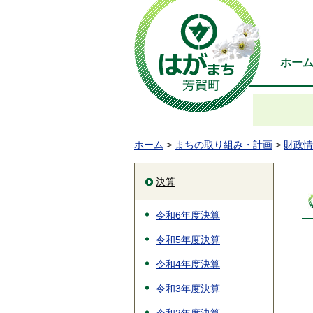
ホー
ホーム
>
まちの取り組み・計画
>
財政情
決算
令和6年度決算
令和5年度決算
令和4年度決算
令和3年度決算