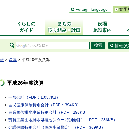
Foreign language
文字
くらしの
まちの
役場
ム
ガイド
取り組み・計画
施設案内
情報が
報
>
決算
> 平成26年度決算
平成26年度決算
一般会計（PDF：1,087KB）
国民健康保険特別会計（PDF：394KB）
農業集落排水事業特別会計（PDF：295KB）
芳賀工業団地排水処理センター特別会計）（PDF：286KB）
介護保険特別会計（保険事業勘定）（PDF：369KB）