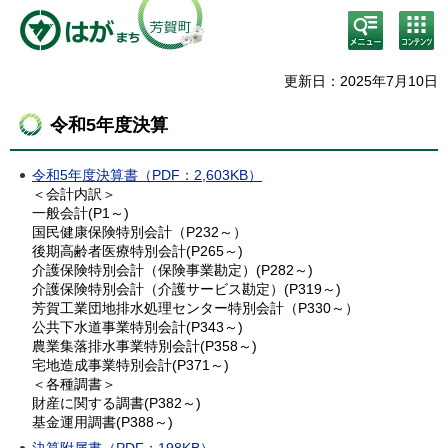
検
コン
索・
テン
共通
ツメ
メニ
ニュ
更新日：2025年7月10日
ュー
ー
令和5年度決算
令和5年度決算書（PDF：2,603KB）
＜会計内訳＞
一般会計(P1～)
国民健康保険特別会計（P232～）
後期高齢者医療特別会計(P265～)
介護保険特別会計（保険事業勘定）(P282～)
介護保険特別会計（介護サービス勘定）(P319～)
芳賀工業団地排水処理センター特別会計（P330～）
公共下水道事業特別会計(P343～)
農業集落排水事業特別会計(P358～)
宅地造成事業特別会計(P371～)
＜各種調書＞
財産に関する調書(P382～)
基金運用調書(P388～)
決算附属書（PDF：198KB）