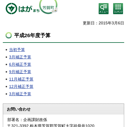
検
コン
索・
テン
共通
ツメ
メニ
ニュ
更新日：2015年3月6日
ュー
ー
平成26年度予算
当初予算
3月補正予算
6月補正予算
9月補正予算
11月補正予算
12月補正予算
3月補正予算
お問い合わせ
部署名：企画課財政係
〒321-3392 栃木県芳賀郡芳賀町大字祖母井1020