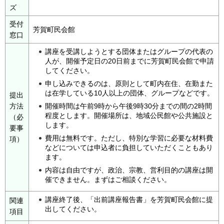
ズ
受付
芳賀町民会館
窓口
講座を受講しようとする団体またはグループの代表の
人が、開催予定日の20日前までに芳賀町民会館で申請
してください。
申し込みできるのは、原則として町内在住、在勤また
は在学している10人以上の団体、グループなどです。
提出
方法
開催時間は午前9時から午後9時30分までの間の2時間
程度とします。開催場所は、地域公民館や公共施設と
（必
します。
要事
費用は無料です。ただし、特別な学習に必要な材料費
項）
などについては申込者に負担していただくこともあり
ます。
内容は自由ですが、政治、宗教、営利目的の講座は開
催できません。まずはご相談ください。
講座終了後、「出前講座報告書」を芳賀町民会館に提
関連
出してください。
項目