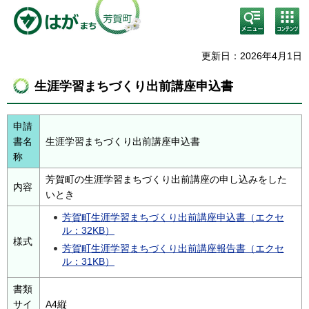
検
コン
索・
テン
共通
ツメ
メニ
ニュ
更新日：2026年4月1日
ュー
ー
生涯学習まちづくり出前講座申込書
申請
書名
生涯学習まちづくり出前講座申込書
称
芳賀町の生涯学習まちづくり出前講座の申し込みをした
内容
いとき
芳賀町生涯学習まちづくり出前講座申込書（エクセ
ル：32KB）
様式
芳賀町生涯学習まちづくり出前講座報告書（エクセ
ル：31KB）
書類
サイ
A4縦