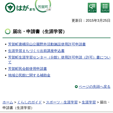
検
コン
索・
テン
共通
ツメ
メニ
ニュ
更新日：2015年3月25日
ュー
ー
届出・申請書（生涯学習）
芳賀町唐桶宗山公園野外活動施設使用許可申請書
生涯学習まちづくり出前講座申込書
芳賀町生涯学習センター（分館）使用許可申請（許可）書につい
て
芳賀町民会館使用申請書
地域公民館に関する補助金
ページの先頭へ戻る
ホーム
>
くらしのガイド
>
スポーツ・生涯学習
>
生涯学習
> 届出・
申請書（生涯学習）