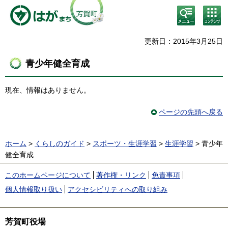
検
コン
索・
テン
共通
ツメ
メニ
ニュ
更新日：2015年3月25日
ュー
ー
青少年健全育成
現在、情報はありません。
ページの先頭へ戻る
ホーム
>
くらしのガイド
>
スポーツ・生涯学習
>
生涯学習
> 青少年
健全育成
このホームページについて
著作権・リンク
免責事項
個人情報取り扱い
アクセシビリティへの取り組み
芳賀町役場