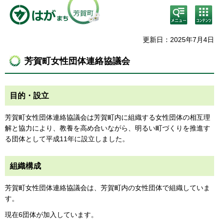
検
コン
索・
テン
共通
ツメ
メニ
ニュ
更新日：2025年7月4日
ュー
ー
芳賀町女性団体連絡協議会
目的・設立
芳賀町女性団体連絡協議会は芳賀町内に組織する女性団体の相互理
解と協力により、教養を高め合いながら、明るい町づくりを推進す
る団体として平成11年に設立しました。
組織構成
芳賀町女性団体連絡協議会は、芳賀町内の女性団体で組織していま
す。
現在6団体が加入しています。