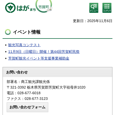
検
コン
索・
テン
共通
ツメ
メニ
ニュ
更新日：2025年11月6日
ュー
ー
イベント情報
観光写真コンテスト
11月9日（日曜日）開催！第44回芳賀町民祭
芳賀町観光イベント等支援事業補助金
お問い合わせ
部署名：商工観光課観光係
〒321-3392 栃木県芳賀郡芳賀町大字祖母井1020
電話：028-677-6018
ファクス：028-677-3123