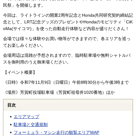
民祭」を開催します。
今回は、ライトラインの開業2周年記念とHonda共同研究契約締結記
念として、LRT記念グッズのプレゼントやHondaのモビリティ「CiK
oMa(サイコマ)」を使った自動走行体験など内容が盛りだくさん！
会場では様々な体験やお買い物等ができますので、各エリアを巡っ
てお楽しみください。
会場周辺は混雑が予想されますので、臨時駐車場や無料シャトルバ
スを御利用のうえ御来場ください。
【イベント概要】
《日時》令和7年11月9日（日曜日）午前8時30分から午後3時まで
《場所》芳賀町役場駐車場（芳賀町祖母井1020番地）ほか
目次
エリアマップ
駐車場と交通規制
フォーミュラ・マシン走行の観覧エリアMAP