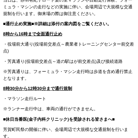
ミュラ・マシンの走行などの実施に伴い、会場周辺で大規模な交通
規制を行います。御来場の際は御注意ください。
■
通行止め実施■※詳細は添付の案内図をご覧ください。
8時から16時まで全面通行止め
・役場前大通り(役場前交差点～農業者トレーニングセンター前交差
点)
・芳真通り(役場前交差点～道の駅はが前交差点)及び接続道路
※芳真通りは、フォーミュラ・マシン走行時は歩道を含め通行禁止
となります。
8時30分から12時30分まで通行規制
・マラソン走行ルート
※ランナー走行中は、車両の通行ができません。
■休日当番医(金子内科クリニック)を受診される皆さまへ■
芳賀町民祭の開催に伴い、会場周辺で大規模な交通規制を行いま
す。