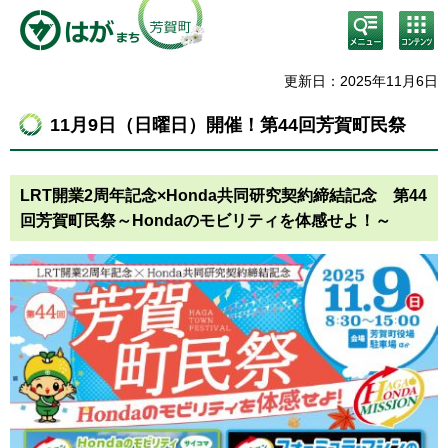
検
コン
索・
テン
共通
ツメ
メニ
ニュ
更新日：2025年11月6日
ュー
ー
11月9日（日曜日）開催！第44回芳賀町民祭
LRT開業2周年記念×Honda共同研究契約締結記念 第44
回芳賀町民祭～Hondaのモビリティを体感せよ！～