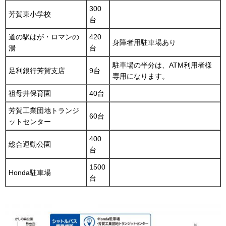
300
芳賀東小学校
台
道の駅はが・ロマンの
420
身障者用駐車場あり
湯
台
駐車場の半分は、ATM利用者様
足利銀行芳賀支店
9台
専用になります。
祖母井保育園
40台
芳賀工業団地トランジ
60台
ットセンター
400
総合運動公園
台
1500
Honda駐車場
台