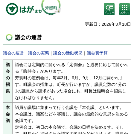
検
コン
索・
テン
共通
ツメ
メニ
ニュ
更新日：2026年3月18日
ュー
ー
議会の運営
議会の運営
｜
議会の実態
｜
議会の活動状況
｜
議会費予算
議
議会には定期的に開かれる「定例会」と必要に応じて開かれ
会
る「臨時会」があります。
の
芳賀町の定例会は、毎年3月、6月、9月、12月に開かれま
招
す。町議会の招集は、町長が行いますが、議員定数の4分の
集
1の議員から請求があった場合にも、町長は臨時会を招集し
なければなりません。
本
議員が議場に集まって行う会議を「本会議」といいます。
会
本会議は、議案などを審議し、議会の最終的な意思を決める
議
会議です。
定例会は、初日の本会議で、会議の日程を決めます。そし
て、町長から提出された議案の説明などがあります。議員か