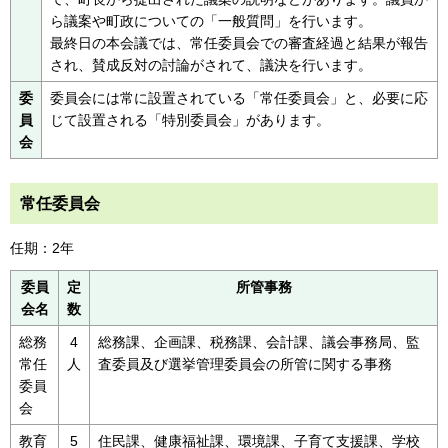
ら議案や町政についての「一般質問」を行います。
最終日の本会議では、常任委員会での審査経過と結果が報告
され、賛成反対の討論がされて、議決を行います。
委
委員会には常に設置されている「常任委員会」と、必要に応
員
じて設置される「特別委員会」があります。
会
常任委員会
任期：2年
委員
定
所管事務
会名
数
総務
4
総務課、企画課、税務課、会計課、議会事務局、監
常任
人
査委員及び選挙管理委員会の所管に関する事務
委員
会
教育
5
住民課、健康福祉課、環境課、子育て支援課、学校