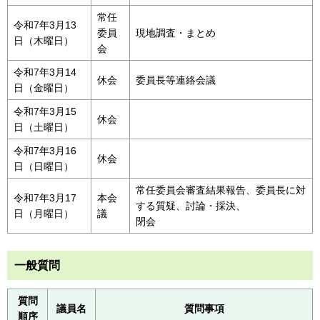
常任
令和7年3月13
委員
現地調査・まとめ
日（木曜日）
会
令和7年3月14
休会
委員長等連絡会議
日（金曜日）
令和7年3月15
休会
日（土曜日）
令和7年3月16
休会
日（日曜日）
常任委員会審査結果報告、委員長に対
令和7年3月17
本会
する質疑、討論・採決、
日（月曜日）
議
閉会
一般質問
質問
議員名
質問事項
順序