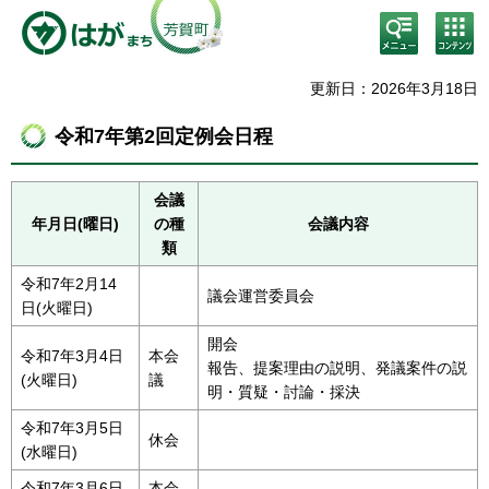
検
コン
索・
テン
共通
ツメ
メニ
ニュ
更新日：2026年3月18日
ュー
ー
令和7年第2回定例会日程
会議
年月日(曜日)
の種
会議内容
類
令和7年2月14
議会運営委員会
日(火曜日)
開会
令和7年3月4日
本会
報告、提案理由の説明、発議案件の説
(火曜日)
議
明・質疑・討論・採決
令和7年3月5日
休会
(水曜日)
令和7年3月6日
本会