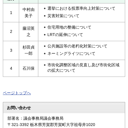
選挙における投票率向上対策について
中村由
1
災害対策について
美子
住宅用地の整備について
藤沼英
2
LRTの延伸について
之
公共施設等の老朽化対策について
杉田貞
3
ネーミングライツについて
一郎
市街化調整区域の見直し及び市街化区域
4
石川保
の拡大について
ページトップへ
お問い合わせ
部署名：議会事務局議会事務局
〒321-3392 栃木県芳賀郡芳賀町大字祖母井1020