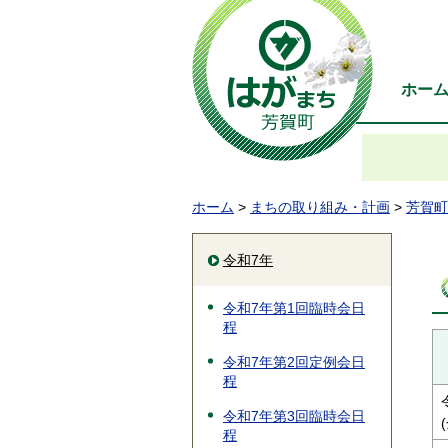
ホー
ホーム
>
まちの取り組み・計画
>
芳賀町
令和7年
令和7年第1回臨時会日
程
令和7年第2回定例会日
程
令和7年第3回臨時会日
程