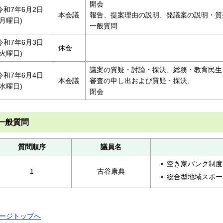
開会
令和7年6月2日
本会議
報告、提案理由の説明、発議案の説明・質
(月曜日)
一般質問
令和7年6月3日
休会
(火曜日)
議案の質疑・討論・採決、総務・教育民生
令和7年6月4日
本会議
審査の申し出および質疑・採決、
(水曜日)
閉会
一般質問
質問順序
議員名
空き家バンク制度
1
古谷康典
総合型地域スポー
ージトップへ