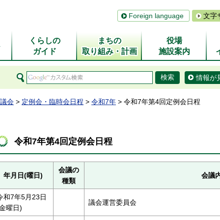
Foreign language
文字
くらしの
まちの
役場
ム
ガイド
取り組み・計画
施設案内
情報が
議会
>
定例会・臨時会日程
>
令和7年
> 令和7年第4回定例会日程
令和7年第4回定例会日程
会議の
年月日(曜日)
会議
種類
令和7年5月23日
議会運営委員会
(金曜日)