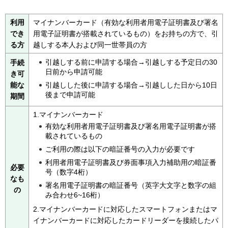
利用
マイナンバーカード（有効な利用者用電子証明書及び署名
でき
用電子証明書が搭載されているもの）をお持ちの方で、引
る方
越しする本人および同一世帯員の方
引越しする前に申請する場合→引越しする予定日の30
手続
日前から申請可能
き可
引越しした後に申請する場合→引越しした日から10日
能な
後まで申請可能
期間
1.マイナンバーカード
有効な利用者用電子証明書及び署名用電子証明書が搭
載されているもの
ご利用の際は以下の暗証番号の入力が必要です
利用者用電子証明書及び券面事項入力補助用の暗証番
必要
号（数字4桁）
なも
署名用電子証明書の暗証番号（英字大文字と数字の組
の
み合わせ6~16桁）
2.マイナンバーカードに対応したスマートフォンまたはマ
イナンバーカードに対応したカードリーダーを接続したパ