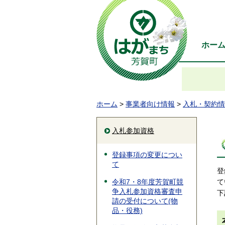
ホー
ホーム
>
事業者向け情報
>
入札・契約情
入札参加資格
登録事項の変更につい
て
登
て
令和7・8年度芳賀町競
争入札参加資格審査申
下
請の受付について(物
品・役務)