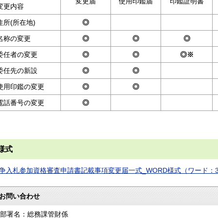
変更届
使用印鑑届
印鑑証明書
変更内容
住所(所在地)
◎
名称の変更
◎
◎
◎
委任者の変更
◎
◎
◎※
委任先の新設
◎
◎
使用印鑑の変更
◎
◎
電話番号の変更
◎
様式
争入札参加資格審査申請書記載事項変更届一式_WORD様式（ワード：3
お問い合わせ
部署名：総務課管財係