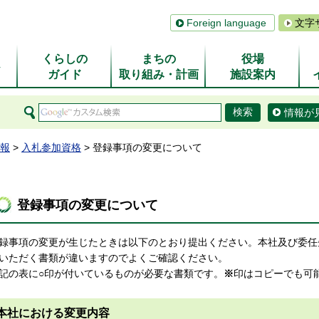
Foreign language
文字
くらしの
まちの
役場
ム
ガイド
取り組み・計画
施設案内
情報が
報
>
入札参加資格
> 登録事項の変更について
登録事項の変更について
録事項の変更が生じたときは以下のとおり提出ください。本社及び委任
いただく書類が違いますのでよくご確認ください。
記の表に
○
印が付いているものが必要な書類です。
※
印はコピーでも可
本社における変更内容