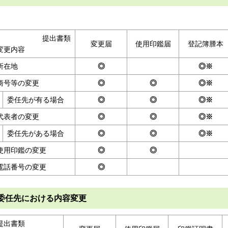
提出書類
変更届
使用印鑑届
登記簿謄本
変更内容
所在地
◎
◎※
商号等の変更
◎
◎
◎※
委任先が有る場合
◎
◎
◎※
代表者の変更
◎
◎
◎※
委任先がある場合
◎
◎
◎※
使用印鑑の変更
◎
◎
電話番号の変更
◎
委任先における内容変更
提出書類