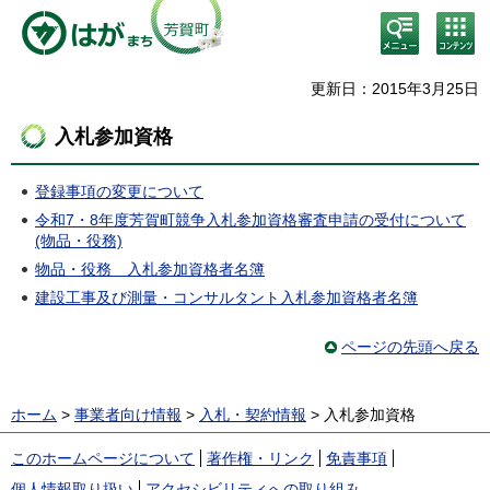
検
コン
索・
テン
共通
ツメ
メニ
ニュ
更新日：2015年3月25日
ュー
ー
入札参加資格
登録事項の変更について
令和7・8年度芳賀町競争入札参加資格審査申請の受付について
(物品・役務)
物品・役務 入札参加資格者名簿
建設工事及び測量・コンサルタント入札参加資格者名簿
ページの先頭へ戻る
ホーム
>
事業者向け情報
>
入札・契約情報
> 入札参加資格
このホームページについて
著作権・リンク
免責事項
個人情報取り扱い
アクセシビリティへの取り組み