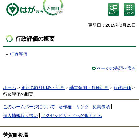
検
コン
索・
テン
共通
ツメ
メニ
ニュ
更新日：2015年3月25日
ュー
ー
行政評価の概要
行政評価
ページの先頭へ戻る
ホーム
>
まちの取り組み・計画
>
基本条例・各種計画
>
行政評価
>
行政評価の概要
このホームページについて
著作権・リンク
免責事項
個人情報取り扱い
アクセシビリティへの取り組み
芳賀町役場