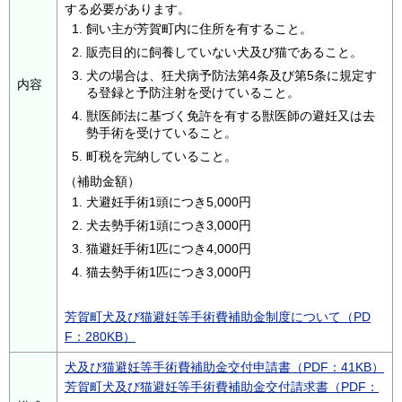
する必要があります。
飼い主が芳賀町内に住所を有すること。
販売目的に飼養していない犬及び猫であること。
犬の場合は、狂犬病予防法第4条及び第5条に規定す
内容
る登録と予防注射を受けていること。
獣医師法に基づく免許を有する獣医師の避妊又は去
勢手術を受けていること。
町税を完納していること。
（補助金額）
犬避妊手術1頭につき5,000円
犬去勢手術1頭につき3,000円
猫避妊手術1匹につき4,000円
猫去勢手術1匹につき3,000円
芳賀町犬及び猫避妊等手術費補助金制度について（PD
F：280KB）
犬及び猫避妊等手術費補助金交付申請書（PDF：41KB）
芳賀町犬及び猫避妊等手術費補助金交付請求書（PDF：