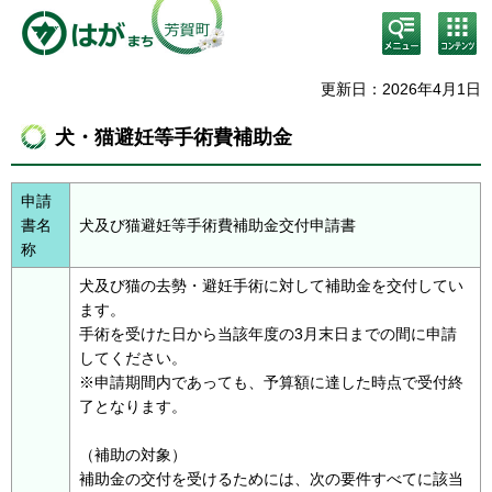
検
コン
索・
テン
共通
ツメ
メニ
ニュ
更新日：2026年4月1日
ュー
ー
犬・猫避妊等手術費補助金
申請
書名
犬及び猫避妊等手術費補助金交付申請書
称
犬及び猫の去勢・避妊手術に対して補助金を交付してい
ます。
手術を受けた日から当該年度の3月末日までの間に申請
してください。
※申請期間内であっても、予算額に達した時点で受付終
了となります。
（補助の対象）
補助金の交付を受けるためには、次の要件すべてに該当