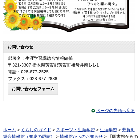
お問い合わせ
部署名：生涯学習課総合情報館係
〒321-3307 栃木県芳賀郡芳賀町祖母井南1-1-1
電話：028-677-2525
ファクス：028-677-2886
ページの先頭へ戻る
ホーム
>
くらしのガイド
>
スポーツ・生涯学習
>
生涯学習
>
芳賀町
総合情報館（知恵の環館）
>
情報館からのお知らせ
> 【図書館からの