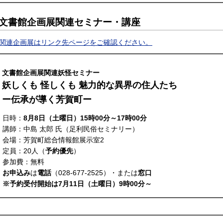
文書館企画展関連セミナー・講座
関連企画展はリンク先ページをご確認ください。
文書館企画展関連妖怪セミナー
妖しくも 怪しくも 魅力的な異界の住人たち
ー伝承が導く芳賀町ー
日時：
8月8日（土曜日）15時00分～17時00分
講師：中島 太郎 氏（足利民俗セミナリー）
会場：芳賀町総合情報館展示室2
定員：20人（
予約優先
）
参加費：無料
お申込み
は
電話
（028-677-2525）・または
窓口
※予約受付開始は7月11日（土曜日）9時00分～