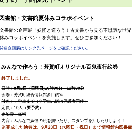
図書館・文書館夏休みコラボイベント
文書館の企画展「妖怪と巡ろう！古文書から見る不思議な世界
休みコラボイベントを実施します。ぜひご参加ください！
関連企画展はリンク先ページをご確認ください。
みんなで作ろう！芳賀町オリジナル百鬼夜行絵巻
終了しました。
日時：
8月2日（日曜日)10時00分～11時30分
会場：芳賀町総合情報館多目的室
対象：小学生まで（小学生未満は保護者同伴）
定員：10人（
要予約
）
参加費：無料
内容：みんなで妖怪の絵を描いたり、スタンプを押したりしよう！
※完成した絵巻は、9月23日（水曜日・祝日）まで情報館内図書