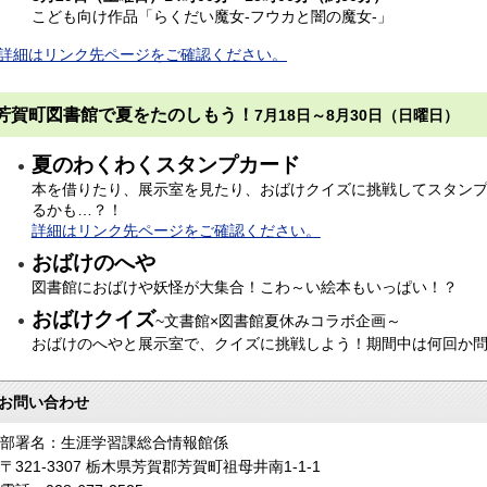
こども向け作品「らくだい魔女-フウカと闇の魔女-」
詳細はリンク先ページをご確認ください。
芳賀町図書館で夏をたのしもう！
7月18日～8月30日（日曜日）
夏のわくわくスタンプカード
本を借りたり、展示室を見たり、おばけクイズに挑戦してスタン
るかも…？！
詳細はリンク先ページをご確認ください。
おばけのへや
図書館におばけや妖怪が大集合！こわ～い絵本もいっぱい！？
おばけクイズ
~文書館×図書館夏休みコラボ企画～
おばけのへやと展示室で、クイズに挑戦しよう！期間中は何回か
お問い合わせ
部署名：生涯学習課総合情報館係
〒321-3307 栃木県芳賀郡芳賀町祖母井南1-1-1