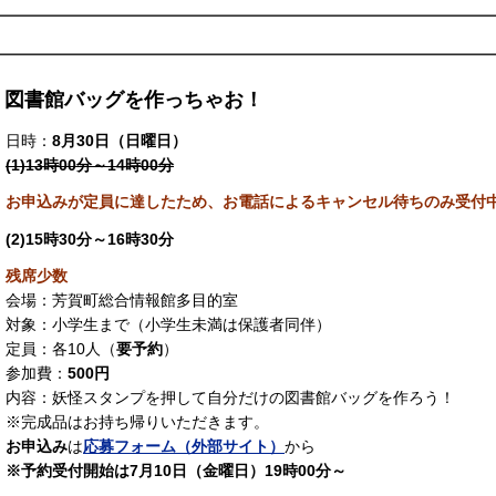
図書館バッグを作っちゃお！
日時：
8月30日（日曜日）
(1)13時00分～14時00分
お申込みが定員に達したため、お電話によるキャンセル待ちのみ受付
(2)15時30分～16時30分
残席少数
会場：芳賀町総合情報館多目的室
対象：小学生まで（小学生未満は保護者同伴）
定員：各10人（
要予約
）
参加費：
500円
内容：妖怪スタンプを押して自分だけの図書館バッグを作ろう！
※完成品はお持ち帰りいただきます。
お申込み
は
応募フォーム（外部サイト）
から
※予約受付開始は7月10日（金曜日）19時00分～