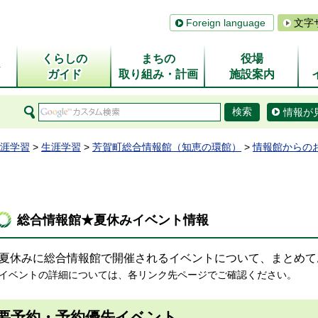
Foreign language
文字
くらしの
まちの
役場
ム
ガイド
取り組み・計画
施設案内
情報が
涯学習
>
生涯学習
>
芳賀町総合情報館（知恵の環館）
>
情報館からの
総合情報館★夏休みイベント情報
夏休みに総合情報館で開催されるイベントについて、まとめて
イベントの詳細については、各リンク先ページでご確認ください。
要予約・予約優先イベント