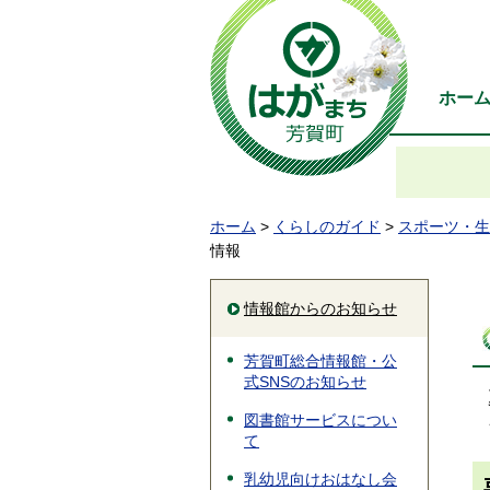
ホー
ホーム
>
くらしのガイド
>
スポーツ・生
情報
情報館からのお知らせ
芳賀町総合情報館・公
式SNSのお知らせ
図書館サービスについ
て
乳幼児向けおはなし会