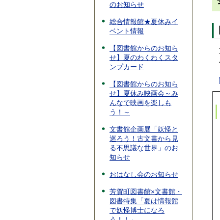
のお知らせ
総合情報館★夏休みイ
ベント情報
【図書館からのお知ら
せ】夏のわくわくスタ
ンプカード
【図書館からのお知ら
せ】夏休み映画会～み
んなで映画を楽しも
う！～
文書館企画展「妖怪と
巡ろう！古文書から見
る不思議な世界」のお
知らせ
おはなし会のお知らせ
芳賀町図書館×文書館・
図書特集「夏は情報館
で妖怪博士になろ
う！！」