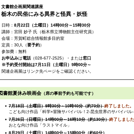
文書館企画展関連講座
栃木の民俗にみる異界と怪異・妖怪
日時：
8月22日（土曜日）14時00分～15時30分
講師：宮田 妙子 氏（栃木県立博物館主任研究員）
会場：芳賀町総合情報館多目的室
定員：30人（
要予約
）
参加費：無料
お申込み
は
電話
（028-677-2525）・または
窓口
※予約受付開始は7月11日（土曜日）9時00分～
関連企画展はリンク先ページをご確認ください。
図書館夏休み映画会
（席の事前予約も可能です）
7月18日（土曜日）
9時30分～10時40分（約70分）
終了しました。
こども向け作品「科学×冒険サバイバル！2-昆虫世界のサバイバル-
7月26日（日曜日）
14時00分～16時10分（約130分）
終了しまし
おとな向け作品「ラストマイル」
8月29日（土曜日）14時00分～15時00分（約60分）