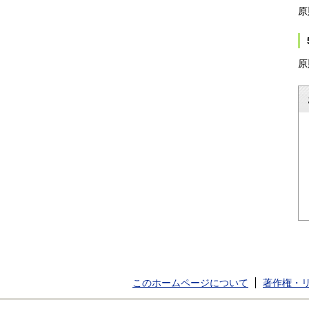
原
原
このホームページについて
著作権・