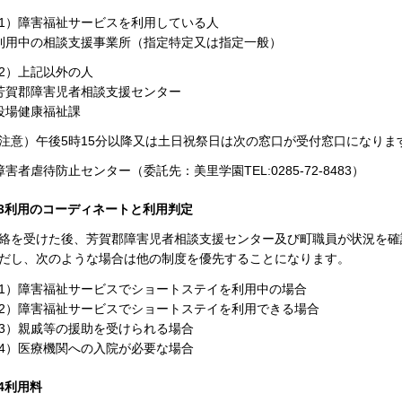
1）障害福祉サービスを利用している人
利用中の相談支援事業所（指定特定又は指定一般）
2）上記以外の人
芳賀郡障害児者相談支援センター
役場健康福祉課
注意）午後5時15分以降又は土日祝祭日は次の窓口が受付窓口になりま
障害者虐待防止センター（委託先：美里学園TEL:0285-72-8483）
3利用のコーディネートと利用判定
絡を受けた後、芳賀郡障害児者相談支援センター及び町職員が状況を確
だし、次のような場合は他の制度を優先することになります。
1）障害福祉サービスでショートステイを利用中の場合
2）障害福祉サービスでショートステイを利用できる場合
3）親戚等の援助を受けられる場合
4）医療機関への入院が必要な場合
4利用料