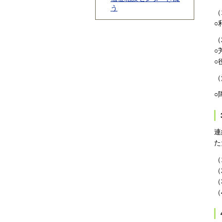
う
（
○
（
○
○
（
○
連
た
（
（
（
（