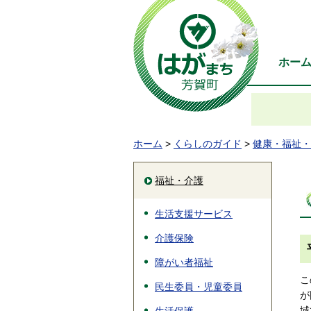
ホー
ホーム
>
くらしのガイド
>
健康・福祉・
福祉・介護
生活支援サービス
介護保険
障がい者福祉
こ
民生委員・児童委員
が
域