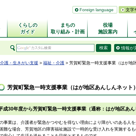
Foreign language
文字
くらしの
まちの
役場
ム
ガイド
取り組み・計画
施設案内
情報が
介護・生きがい支援
>
福祉・介護
> 芳賀町緊急一時支援事業（はが地
芳賀町緊急一時支援事業（はが地区あんしんネット
平成30年度から芳賀町緊急一時支援事業（通称：はが地区あん
の事業は、介護者が緊急かつやむを得ない理由により障がいのある人を
困難な場合、芳賀地区の障害福祉施設で一時的な受け入れを実施するも
で安心して生活を送れることを目的とするものです。