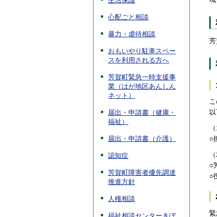
生活保護
心配ごと相談
暴力・虐待相談
芳
おもいやり駐車スペー
スを利用される方へ
芳賀町緊急一時支援事
業（はが地区あんしん
ネット）
こ
以
届出・申請書（健康・
福祉）
（
届出・申請書（介護）
○
（
認知症
○
芳賀町障害者優先調達
○
推進方針
人権相談
緊
福祉相談センターきぼ