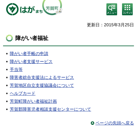
検
コン
索・
テン
共通
ツメ
メニ
ニュ
更新日：2015年3月25日
ュー
ー
障がい者福祉
障がい者手帳の申請
障がい者支援サービス
手当等
障害者総合支援法によるサービス
芳賀地区自立支援協議会について
ヘルプカード
芳賀町障がい者福祉計画
芳賀郡障害児者相談支援センターについて
ページの先頭へ戻る