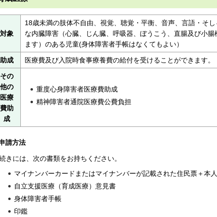
18歳未満の肢体不自由、視覚、聴覚・平衡、音声、言語・そ
対象
な内臓障害（心臓、じん臓、呼吸器、ぼうこう、直腸及び小腸
ます）のある児童(身体障害者手帳はなくてもよい）
助成
医療費及び入院時食事療養費の給付を受けることができます。
その
他の
重度心身障害者医療費助成
医療
精神障害者通院医療費公費負担
費助
成
申請方法
続きには、次の書類をお持ちください。
マイナンバーカードまたはマイナンバーが記載された住民票＋本
自立支援医療（育成医療）意見書
身体障害者手帳
印鑑