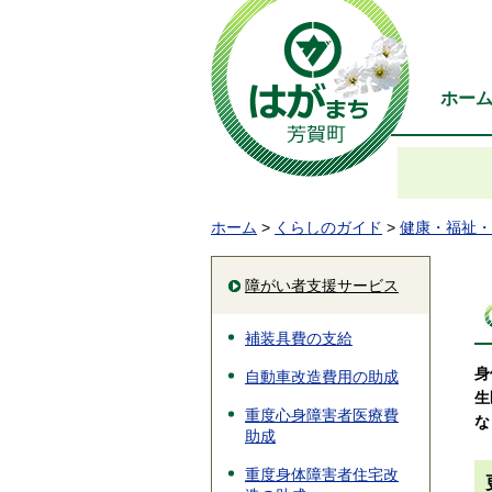
ホー
ホーム
>
くらしのガイド
>
健康・福祉・
障がい者支援サービス
補装具費の支給
身
自動車改造費用の助成
生
重度心身障害者医療費
な
助成
重度身体障害者住宅改