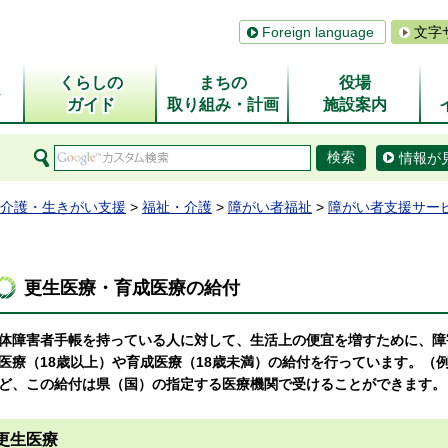
Foreign language
文字
くらしの
まちの
役場
ム
ガイド
取り組み・計画
施設案内
情報が
介護・生きがい支援
>
福祉・介護
>
障がい者福祉
>
障がい者支援サー
更生医療・育成医療の給付
体障害者手帳を持っている人に対して、生活上の便宜を増すために、障
医療（18歳以上）や育成医療（18歳未満）の給付を行っています。（
ど、この給付は県（国）の指定する医療機関で受けることができます。
更生医療