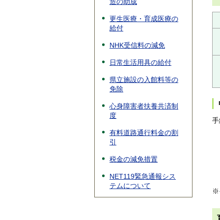
造の助成
更生医療・育成医療の
給付
NHK受信料の減免
日常生活用具の給付
県立施設の入館料等の
免除
心身障害者扶養共済制
度
手
有料道路通行料金の割
引
税金の減免措置
NET119緊急通報シス
テムについて
※