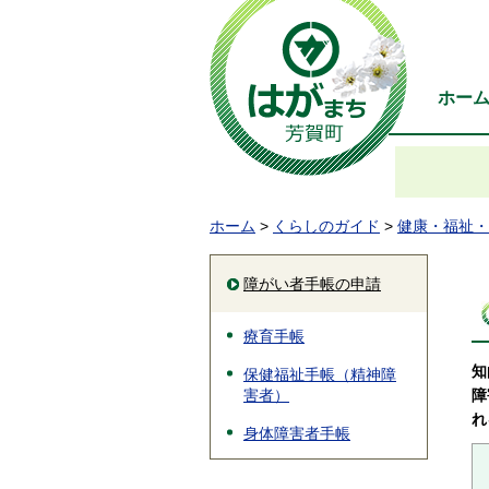
ホー
ホーム
>
くらしのガイド
>
健康・福祉・
障がい者手帳の申請
療育手帳
知
保健福祉手帳（精神障
障
害者）
れ
身体障害者手帳