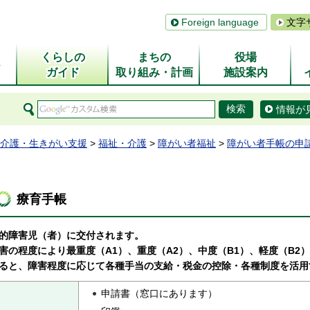
Foreign language
文字
くらしの
まちの
役場
ム
ガイド
取り組み・計画
施設案内
情報が
介護・生きがい支援
>
福祉・介護
>
障がい者福祉
>
障がい者手帳の申
療育手帳
的障害児（者）に交付されます。
害の程度により最重度（A1）、重度（A2）、中度（B1）、軽度（B2
ると、障害程度に応じて各種手当の支給・税金の控除・各種制度を活用
申請書（窓口にあります）