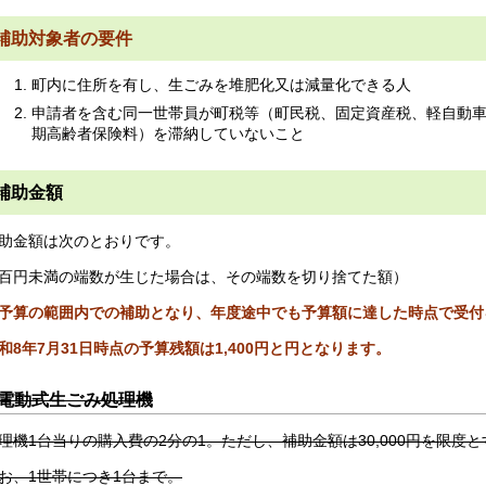
補助対象者の要件
町内に住所を有し、生ごみを堆肥化又は減量化できる人
申請者を含む同一世帯員が町税等（町民税、固定資産税、軽自動
期高齢者保険料）を滞納していないこと
補助金額
助金額は次のとおりです。
百円未満の端数が生じた場合は、その端数を切り捨てた額）
予算の範囲内での補助となり、年度途中でも予算額に達した時点で受付
和8年7月31
日時点の予算残額は1,400円と円となります。
電動式生ごみ処理機
理機1台当りの購入費の2分の1。ただし、補助金額は30,000円を限度
お、1世帯につき1台まで。