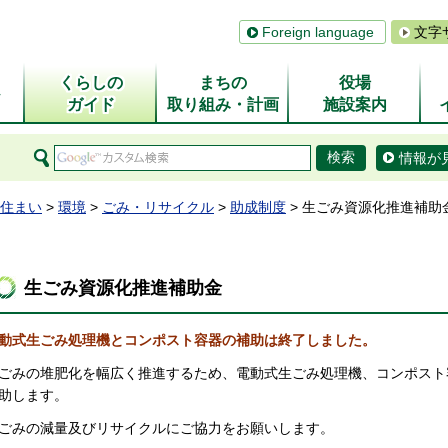
Foreign language
文字
くらしの
まちの
役場
ム
ガイド
取り組み・計画
施設案内
情報が
住まい
>
環境
>
ごみ・リサイクル
>
助成制度
> 生ごみ資源化推進補助
生ごみ資源化推進補助金
動式生ごみ処理機とコンポスト容器の補助は終了しました。
ごみの堆肥化を幅広く推進するため、電動式生ごみ処理機、コンポスト
助します。
ごみの減量及びリサイクルにご協力をお願いします。