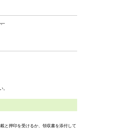
る。
さい。
記載と押印を受けるか、領収書を添付して