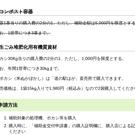
コンポスト容器
器1基当りの購入費の2分の1。ただし、補助金額は5,000円を限度とす
お、1世帯につき3基まで。
生ごみ堆肥化用有機質資材
カシ30Kg当りの購入費の2分の1
。
ただし、1,000円を限度とする。
お、年間1世帯につき30kgまで。
ボカシ（米ぬかぼかし）は「道の駅はが」直売所で購入できます。
売価格は、1袋15kg入りで1,980円（税込み）なので2袋購入してくだ
申請方法
補助対象の処理機、ボカシ等を購入
購入時に、「補助金交付申請書」の購入証明欄に、購入店による
ください