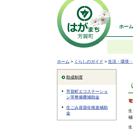
ホー
ホーム
>
くらしのガイド
>
生活・環境・
助成制度
芳賀町エコステーショ
ン等整備費補助金
電
生ごみ資源化推進補助
生
金
補
生