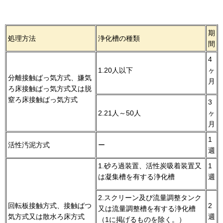
期
処理方法
浄化槽の種類
間
4
1.20人以下
ヶ
分離接触ばっ気方式、嫌気
月
ろ床接触ばっ気方式又は脱
窒ろ床接触ばっ気方式
3
2.21人～50人
ヶ
月
1
活性汚泥方式
ー
週
1.砂ろ過装置、活性炭吸着装置又
1
は凝集槽を有する浄化槽
週
2.スクリーン及び流量調整タンク
回転板接触方式、接触ばつ
2
又は流量調整槽を有する浄化槽
気方式又は散水ろ床方式
週
（1に掲げるものを除く。）