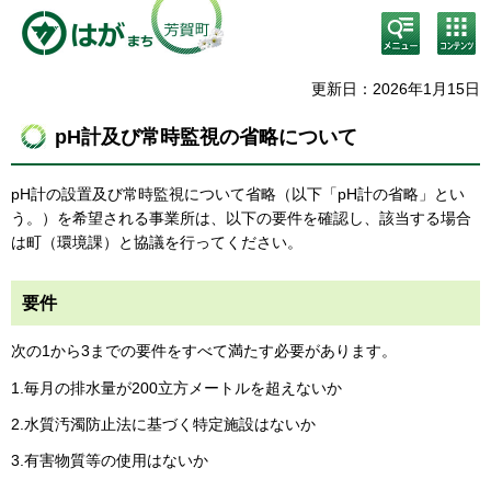
検
コン
索・
テン
共通
ツメ
メニ
ニュ
更新日：2026年1月15日
ュー
ー
pH計及び常時監視の省略について
pH計の設置及び常時監視について省略（以下「pH計の省略」とい
う。）を希望される事業所は、以下の要件を確認し、該当する場合
は町（環境課）と協議を行ってください。
要件
次の1から3までの要件をすべて満たす必要があります。
1.毎月の排水量が200立方メートルを超えないか
2.水質汚濁防止法に基づく特定施設はないか
3.有害物質等の使用はないか